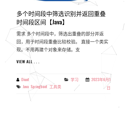
多个时间段中筛选识别并返回重叠
时间段区间【Java】
需求 多个时间段中，筛选出重叠的部分并返
回，用于时间段重叠比较校验。 直接一个类实
现。不用再建个对象来存储。支
多
VIEW ALL . . .
个
时
间
Diuut
学习
2023年6月1
By
Categories
段
Java
Springboot
工具类
Tags
日
中
筛
选
识
别
并
返