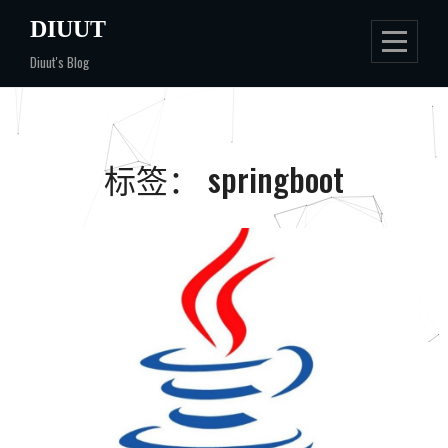
Skip
DIUUT
to
Diuut's Blog
content
标签：
springboot