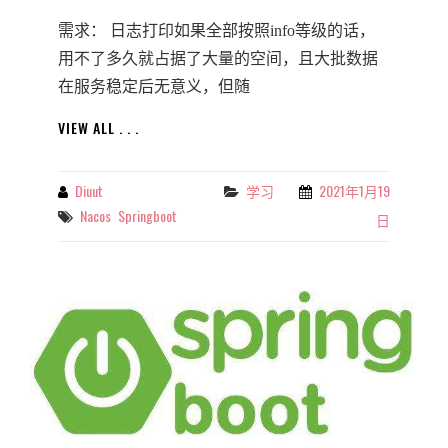
需求： 日志打印如果全部按照info等级的话，
用不了多久就占据了大量的空间，且大批数据
在服务稳定后无意义，但随
NACOS
VIEW ALL . . .
动
态
刷
Diuut
学习
2021年1月19
By
Categories
新
Nacos
Springboot
Tags
日
配
置