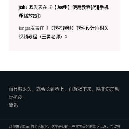
jiahui09
【DeoVR】使用教程(简)[手机
发表在《
VR播放器]
》
【软考视频】软件设计师相关
longer
发表在《
视频教程（王勇老师）
》
A beliving heart is your magic
My heart
面具戴太久，就会长到脸上，再想揭下来，除非伤筋动
骨扒皮。
鲁迅
欢迎来到Diuut的个人博客，这里是我的一些零零碎碎的知识汇总，希望有