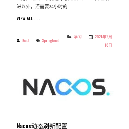
进以外，还需要24小时的
基
VIEW ALL . . .
于
JSCH
的
学习
2021年2月
Categories
Diuut
Springboot
By
Tags
简
18日
易
服
务
监
控
服
务-
WATCHDOG
Nacos动态刷新配置