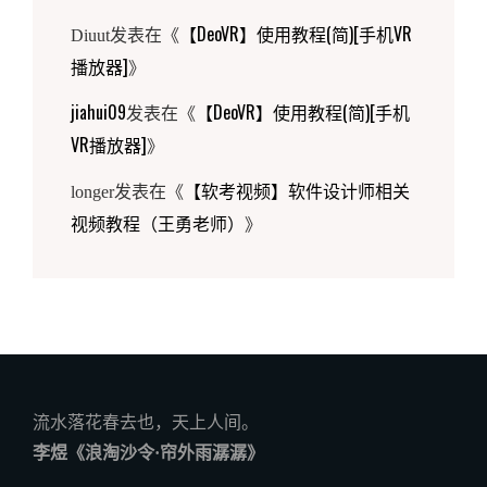
【DeoVR】使用教程(简)[手机VR
Diuut
发表在《
播放器]
》
jiahui09
【DeoVR】使用教程(简)[手机
发表在《
VR播放器]
》
【软考视频】软件设计师相关
longer
发表在《
视频教程（王勇老师）
》
A beliving heart is your magic
My heart
流水落花春去也，天上人间。
李煜《浪淘沙令·帘外雨潺潺》