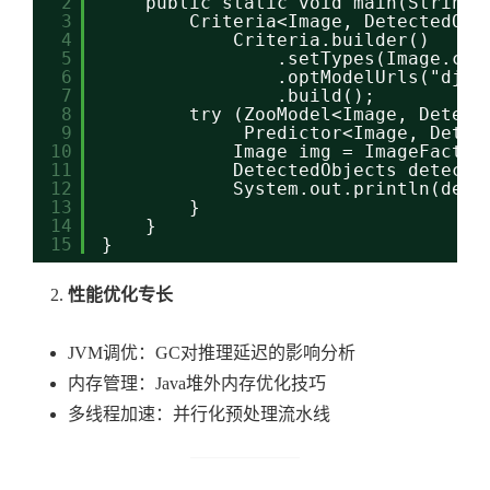
2
public static void main(String[
3
Criteria<Image, DetectedObj
4
Criteria.builder()
5
.setTypes(Image.cla
6
.optModelUrls("djl:
7
.build();
8
try (ZooModel<Image, Detect
9
Predictor<Image, Detec
10
Image img = ImageFactor
11
DetectedObjects detecti
12
System.out.println(dete
13
}
14
}
15
}
性能优化专长
JVM调优：GC对推理延迟的影响分析
内存管理：Java堆外内存优化技巧
多线程加速：并行化预处理流水线