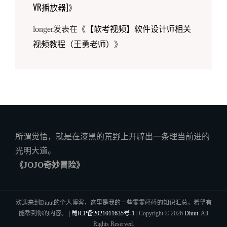
VR播放器]
》
【软考视频】软件设计师相关
longer
发表在《
视频教程（王勇老师）
》
A beliving heart is your magic
My heart
所谓觉悟，就是在漆黑的荒野上开辟出一条理当前进的
光明大道。
《JOJO奇妙冒险》
欢迎来到Diuut的个人博客，这里是我的一些零零碎碎的知识汇总，希望有
能帮到你的内容。 |
蜀ICP备2021011635号-1
| Copyright © 2026
Diuut
. All
Rights Reserved.