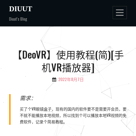
Skip
DIUUT
to
Diuut's Blog
content
文
【DeoVR】使用教程(简)[手
章
机VR播放器]
导
航
2022年8月7日
By
Diuut
需求：
买了个VR眼镜盒子，现有的国内的软件要不是需要开会员，要
不就不能播放本地视频，所以找到个可以播放本地VR视频的免
费软件，记录个简易教程。